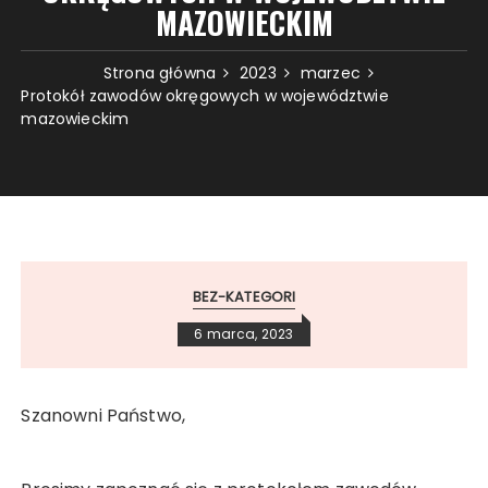
MAZOWIECKIM
Strona główna
2023
marzec
Protokół zawodów okręgowych w województwie
mazowieckim
BEZ-KATEGORI
6 marca, 2023
Szanowni Państwo,