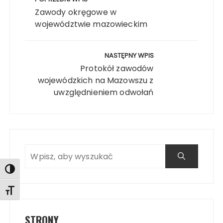
wpisu
Zawody okręgowe w
województwie mazowieckim
NASTĘPNY WPIS
Protokół zawodów
wojewódzkich na Mazowszu z
uwzględnieniem odwołań
Search
Search
Toggle High Contrast
Toggle Font size
STRONY