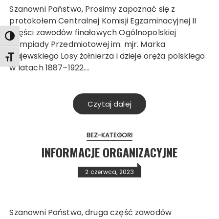
Szanowni Państwo, Prosimy zapoznać się z
protokołem Centralnej Komisji Egzaminacyjnej II
części zawodów finałowych Ogólnopolskiej
Toggle High Contrast
Olimpiady Przedmiotowej im. mjr. Marka
Gajewskiego Losy żołnierza i dzieje oręża polskiego
Toggle Font size
w latach 1887–1922….
Czytaj dalej
BEZ-KATEGORI
INFORMACJE ORGANIZACYJNE
2 czerwca, 2023
Szanowni Państwo, druga część zawodów