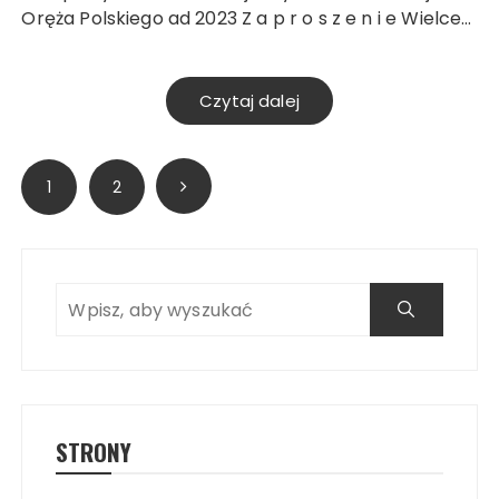
Oręża Polskiego ad 2023 Z a p r o s z e n i e Wielce…
Czytaj dalej
Stronicowanie
1
2
wpisów
Search
STRONY