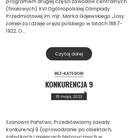
programem drugiej części zawodów centralnych
(finałowych) XVI Ogólnopolskiej Olimpiady
Przedmiotowej im. mjr. Marka Gajewskiego „Losy
żołnierza i dzieje oręża polskiego w latach 1887-
1922. O…
Czytaj dalej
BEZ-KATEGORI
KONKURENCJA 9
15 maja, 2023
Szanowni Państwo, Przedstawiamy zasady
konkurencji 9 (oprowadzanie po obiektach,
zabytkach i miejscach historycznych w