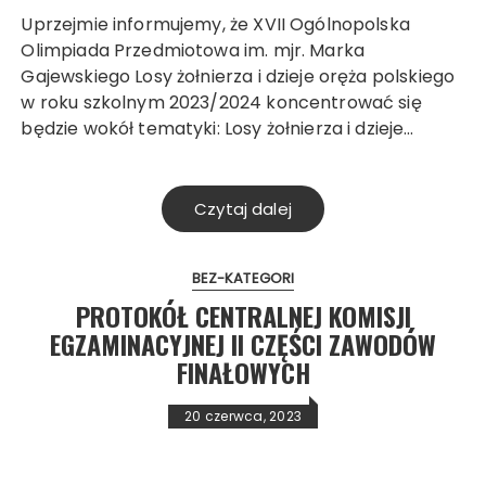
Uprzejmie informujemy, że XVII Ogólnopolska
Olimpiada Przedmiotowa im. mjr. Marka
Gajewskiego Losy żołnierza i dzieje oręża polskiego
w roku szkolnym 2023/2024 koncentrować się
będzie wokół tematyki: Losy żołnierza i dzieje…
Czytaj dalej
BEZ-KATEGORI
Search
PROTOKÓŁ CENTRALNEJ KOMISJI
EGZAMINACYJNEJ II CZĘŚCI ZAWODÓW
FINAŁOWYCH
20 czerwca, 2023