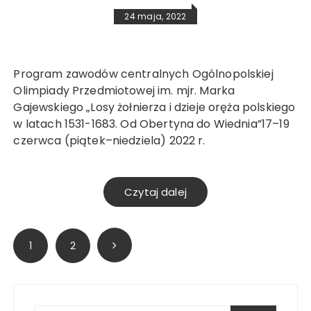
24 maja, 2022
Program zawodów centralnych Ogólnopolskiej
Olimpiady Przedmiotowej im. mjr. Marka
Gajewskiego „Losy żołnierza i dzieje oręża polskiego
w latach 1531-1683. Od Obertyna do Wiednia”17–19
czerwca (piątek–niedziela) 2022 r.
Czytaj dalej
Stronicowanie
1
2
wpisów