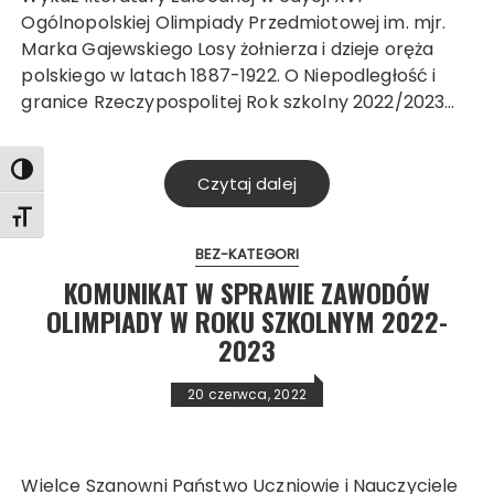
Ogólnopolskiej Olimpiady Przedmiotowej im. mjr.
Marka Gajewskiego Losy żołnierza i dzieje oręża
polskiego w latach 1887-1922. O Niepodległość i
granice Rzeczypospolitej Rok szkolny 2022/2023…
Toggle High Contrast
Czytaj dalej
Toggle Font size
BEZ-KATEGORI
KOMUNIKAT W SPRAWIE ZAWODÓW
OLIMPIADY W ROKU SZKOLNYM 2022-
2023
20 czerwca, 2022
Wielce Szanowni Państwo Uczniowie i Nauczyciele