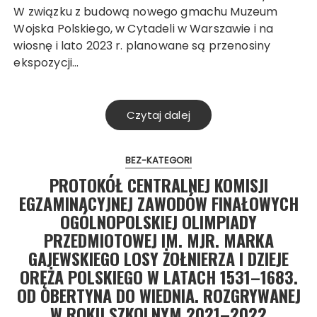
W związku z budową nowego gmachu Muzeum
Wojska Polskiego, w Cytadeli w Warszawie i na
wiosnę i lato 2023 r. planowane są przenosiny
ekspozycji…
Czytaj dalej
BEZ-KATEGORI
PROTOKÓŁ CENTRALNEJ KOMISJI
EGZAMINACYJNEJ ZAWODÓW FINAŁOWYCH
OGÓLNOPOLSKIEJ OLIMPIADY
PRZEDMIOTOWEJ IM. MJR. MARKA
GAJEWSKIEGO LOSY ŻOŁNIERZA I DZIEJE
ORĘŻA POLSKIEGO W LATACH 1531–1683.
OD OBERTYNA DO WIEDNIA. ROZGRYWANEJ
W ROKU SZKOLNYM 2021–2022