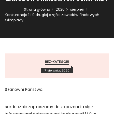
Strona główna
2020
sierpień
Konkurencje 1 i 9 drugiej części zawodów finałowych
Olimpiady
BEZ-KATEGORI
7 sierpnia, 2020
Szanowni Państwo,
serdecznie zapraszamy do zapoznania się z
informacjami dotyczącymi konkurencji 1 i 9 w