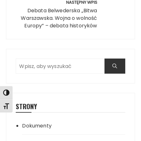
NASTĘPNY WPIS
Debata Belwederska „Bitwa
Warszawska. Wojna o wolność
Europy” – debata historyków
Search
Search
Toggle High Contrast
STRONY
Toggle Font size
Dokumenty