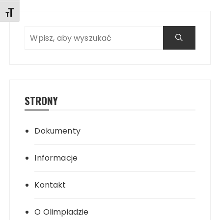
Toggle Font size
Search
STRONY
Dokumenty
Informacje
Kontakt
O Olimpiadzie