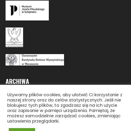
ARCHIWA
Używamy plików cookies, aby ułatwić Ci korzystanie z
Archiwa
naszej strony oraz do celów statystycznych. Jeśli nie
blokujesz tych plików, to zgadzasz się na ich użycie
oraz zapisanie w pamięci urządzenia. Pamiętaj, że
możesz samodzielnie zarządzać cookies, zmieniając
ustawienia przeglądarki.
Copyright © 2026 Olimpiada Losy Żołnierza.
Wszelkie prawa zastrzeżone.