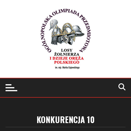
Przejdź
do
treści
KONKURENCJA 10