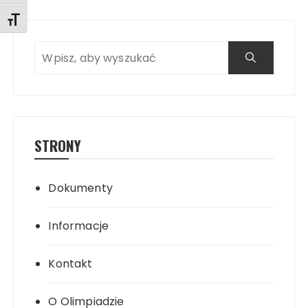
Toggle Font size
Search
STRONY
Dokumenty
Informacje
Kontakt
O Olimpiadzie