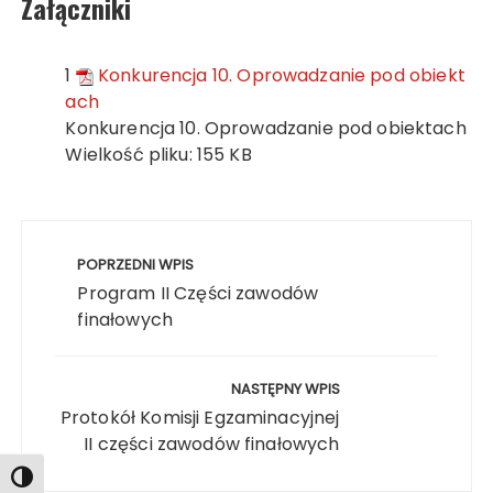
Załączniki
1
Konkurencja 10. Oprowadzanie pod obiekt
ach
Konkurencja 10. Oprowadzanie pod obiektach
Wielkość pliku:
155 KB
Nawigacja
wpisu
POPRZEDNI WPIS
Program II Części zawodów
Search
finałowych
NASTĘPNY WPIS
Protokół Komisji Egzaminacyjnej
II części zawodów finałowych
Toggle High Contrast