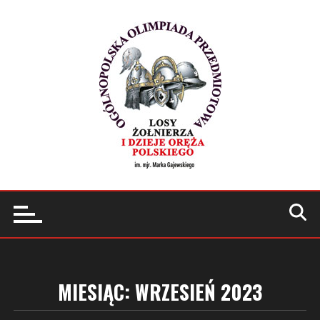
Przejdź
do
treści
MIESIĄC:
WRZESIEŃ 2023