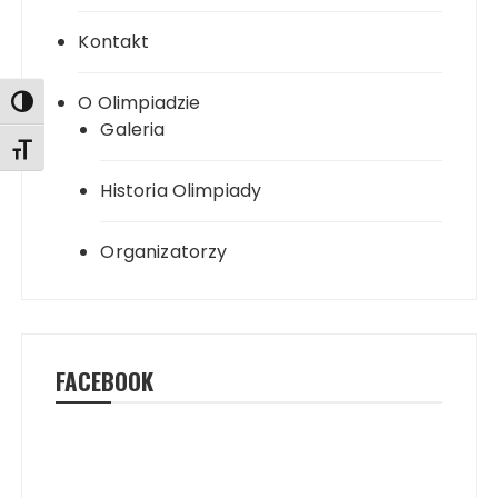
Kontakt
O Olimpiadzie
Toggle High Contrast
Galeria
Toggle Font size
Historia Olimpiady
Organizatorzy
FACEBOOK