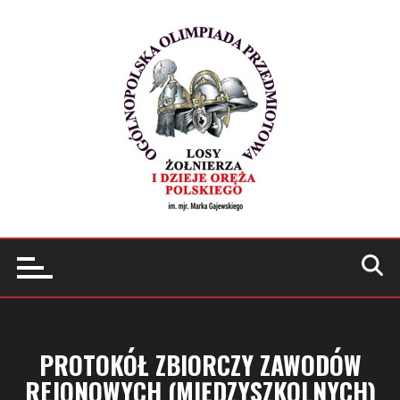
Przejdź
do
treści
PROTOKÓŁ ZBIORCZY ZAWODÓW
REJONOWYCH (MIĘDZYSZKOLNYCH)