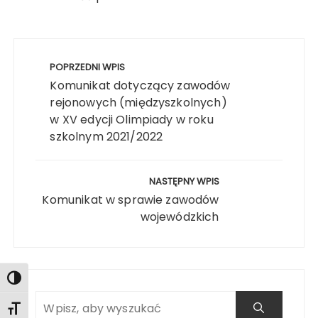
Nawigacja
wpisu
POPRZEDNI WPIS
Komunikat dotyczący zawodów
rejonowych (międzyszkolnych)
w XV edycji Olimpiady w roku
szkolnym 2021/2022
Search
NASTĘPNY WPIS
Komunikat w sprawie zawodów
wojewódzkich
Toggle High Contrast
Search
Toggle Font size