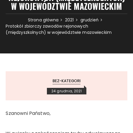
W WOJEWÓDZTWIE MAZOWIECKIM
Strona główna
2021
grudzień
Protokół zbiorczy zawodów rejonowych
(międzyszkolnych) w województwie mazowieckim
BEZ-KATEGORI
24 grudnia, 2021
Szanowni Państwo,