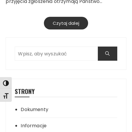
przyjęcia zgłoszenia otrzymają Państwo…
Czytaj dalej
Search
Search
Toggle High Contrast
STRONY
Toggle Font size
Dokumenty
Informacje