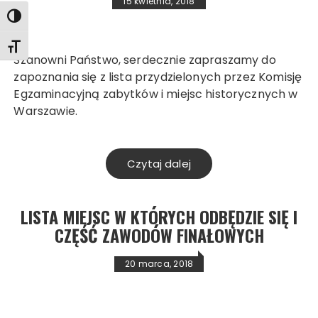
15 kwietnia, 2018
Toggle High Contrast
Toggle Font size
Szanowni Państwo, serdecznie zapraszamy do
zapoznania się z lista przydzielonych przez Komisję
Egzaminacyjną zabytków i miejsc historycznych w
Warszawie.
Czytaj dalej
LISTA MIEJSC W KTÓRYCH ODBĘDZIE SIĘ I
CZĘŚĆ ZAWODÓW FINAŁOWYCH
20 marca, 2018