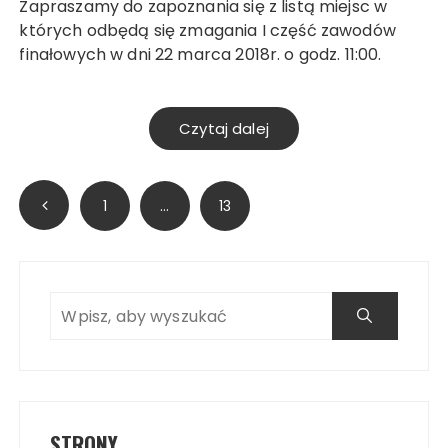
Zapraszamy do zapoznania się z listą miejsc w
których odbędą się zmagania I część zawodów
finałowych w dni 22 marca 2018r. o godz. 11:00.
Czytaj dalej
Stronicowanie
1
…
13
wpisów
Search
STRONY