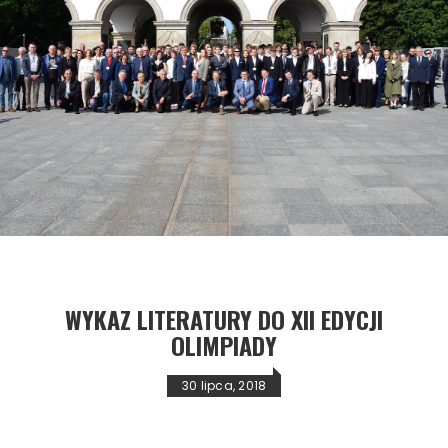
SLIDER
FINALIŚCI XV OGÓLNOPOLSKIEJ OLIMPIADY
PRZEDMIOTOWEJ POD GROBEM NIEZNANEGO
ŻOŁNIERZA
admin
przez
27 marca, 2021
WYKAZ LITERATURY DO XII EDYCJI
OLIMPIADY
30 lipca, 2018