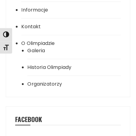
Informacje
Kontakt
Toggle High Contrast
O Olimpiadzie
Toggle Font size
Galeria
Historia Olimpiady
Organizatorzy
FACEBOOK