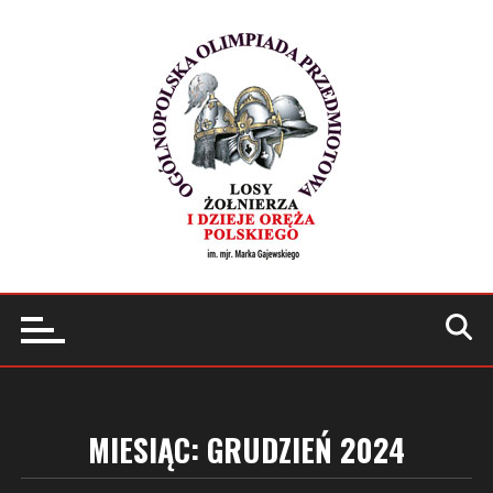
Przejdź
do
treści
MIESIĄC:
GRUDZIEŃ 2024