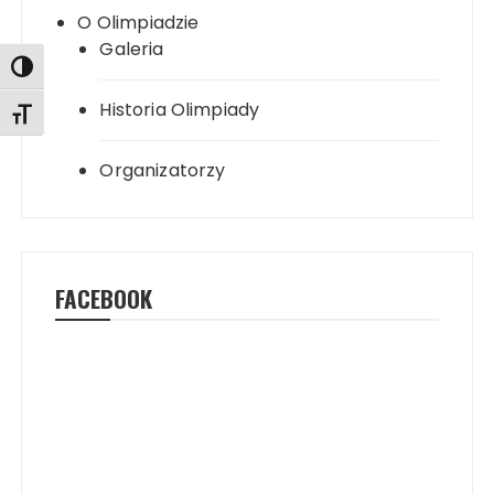
O Olimpiadzie
Galeria
Toggle High Contrast
Historia Olimpiady
Toggle Font size
Organizatorzy
FACEBOOK