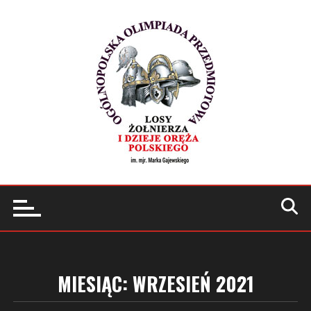
Przejdź
do
treści
MIESIĄC:
WRZESIEŃ 2021